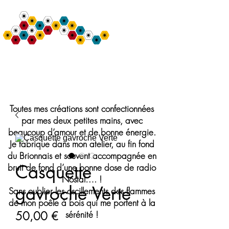
Bulle de Nine
Création de Chapeaux et Accessoires de mode
Toutes mes créations sont confectionnées
par mes deux petites mains, avec
beaucoup d’amour et de bonne énergie.
Je fabrique dans mon atelier, au fin fond
du Brionnais et souvent accompagnée en
Casquette
bruit de fond d’une bonne dose de radio
Nostal…. !
gavroche Verte
Sans oublier les oscillements des flammes
de mon poêle à bois qui me portent à la
Prix
50,00 €
sérénité !