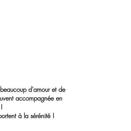
e couture
Actualités
Plus
c beaucoup d’amour et de
 souvent accompagnée en
!
rtent à la sérénité !