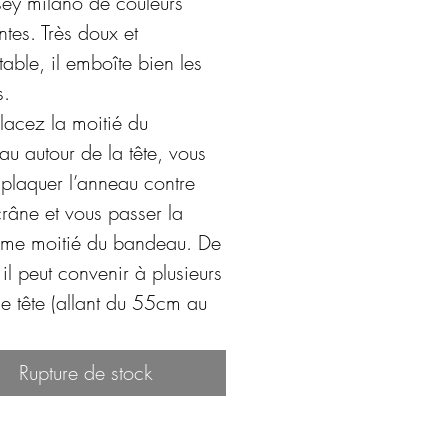
sey milano de couleurs
ntes. Très doux et
table, il emboîte bien les
s.
lacez la moitié du
u autour de la tête, vous
plaquer l’anneau contre
crâne et vous passer la
ème moitié du bandeau. De
 il peut convenir à plusieurs
de tête (allant du 55cm au
au en bois peut être placé
Rupture de stock
ôté ou de l’autre de votre
 à l’arrière, sur le front,