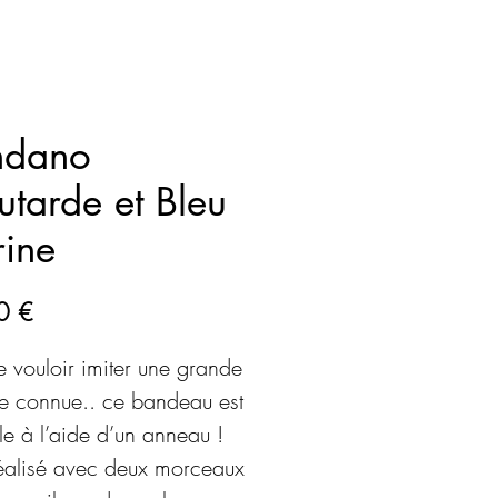
ndano
tarde et Bleu
ine
Prix
0 €
e vouloir imiter une grande
e connue.. ce bandeau est
le à l’aide d’un anneau !
 réalisé avec deux morceaux