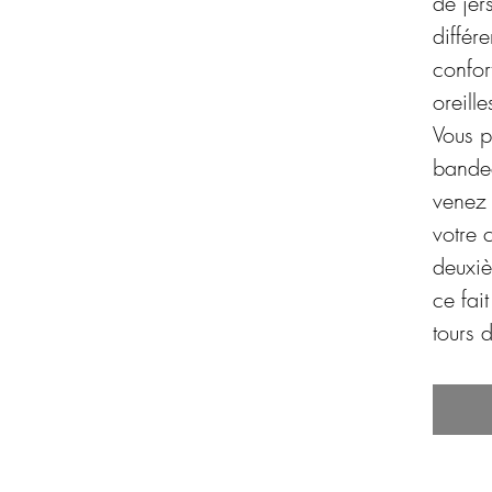
de jer
différe
confor
oreille
Vous p
bandea
venez 
votre 
deuxi
ce fait
tours 
61cm)
L‘anne
d’un c
visage,