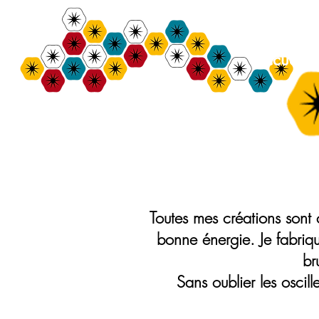
Accueil
Bulle de Nine
Création de Chapeaux et Accessoires de mo
Toutes mes créations sont
bonne énergie. Je fabriq
br
Sans oublier les oscil