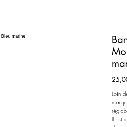
Ba
Mou
mar
25,0
Loin d
marqu
réglab
Il est