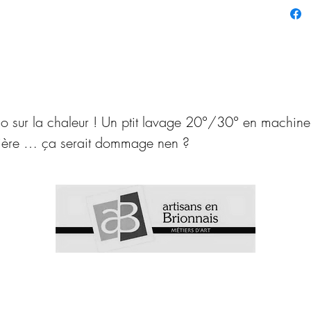
pour d
bande
look pl
Il peu
cheveu
détach
olo sur la chaleur ! Un ptit lavage 20°/30° en machine
choisi
atière … ça serait dommage nen ?
Pour l
la cha
20°/3
serait
la ma
nen ?
©2023 par Bulle de Nine.
Hébergement Wix.com