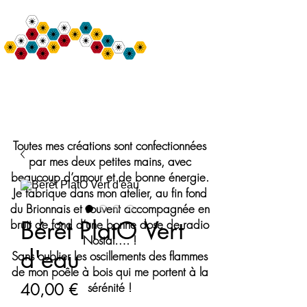
Bulle de Nine
Création de Chapeaux et Accessoires de mode
Toutes mes créations sont confectionnées
par mes deux petites mains, avec
beaucoup d’amour et de bonne énergie.
Je fabrique dans mon atelier, au fin fond
du Brionnais et souvent accompagnée en
Bérêt PlatO Vert
bruit de fond d’une bonne dose de radio
Nostal…. !
d'eau
Sans oublier les oscillements des flammes
de mon poêle à bois qui me portent à la
Prix
40,00 €
sérénité !