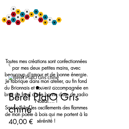
Bulle de Nine
Création de Chapeaux et Accessoires de mode
Toutes mes créations sont confectionnées
par mes deux petites mains, avec
beaucoup d’amour et de bonne énergie.
Je fabrique dans mon atelier, au fin fond
du Brionnais et souvent accompagnée en
Bérêt PlatO Gris
bruit de fond d’une bonne dose de radio
Nostal…. !
chiné
Sans oublier les oscillements des flammes
de mon poêle à bois qui me portent à la
Prix
40,00 €
sérénité !