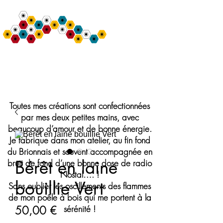
Bulle de Nine
Création de Chapeaux et Accessoires de mode
Toutes mes créations sont confectionnées
par mes deux petites mains, avec
beaucoup d’amour et de bonne énergie.
Je fabrique dans mon atelier, au fin fond
du Brionnais et souvent accompagnée en
Bérêt en laine
bruit de fond d’une bonne dose de radio
Nostal…. !
bouillie Vert
Sans oublier les oscillements des flammes
de mon poêle à bois qui me portent à la
Prix
50,00 €
sérénité !